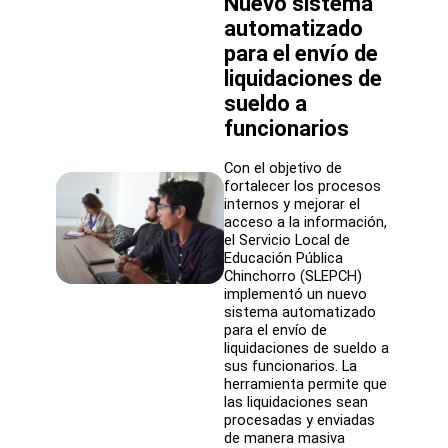
Nuevo sistema
Carabineros
para
automatizado
reforzar
para el envío de
prevención
en
liquidaciones de
establecimientos
sueldo a
funcionarios
Con el objetivo de
fortalecer los procesos
internos y mejorar el
acceso a la información,
el Servicio Local de
Educación Pública
Chinchorro (SLEPCH)
implementó un nuevo
sistema automatizado
para el envío de
liquidaciones de sueldo a
sus funcionarios. La
herramienta permite que
las liquidaciones sean
procesadas y enviadas
de manera masiva