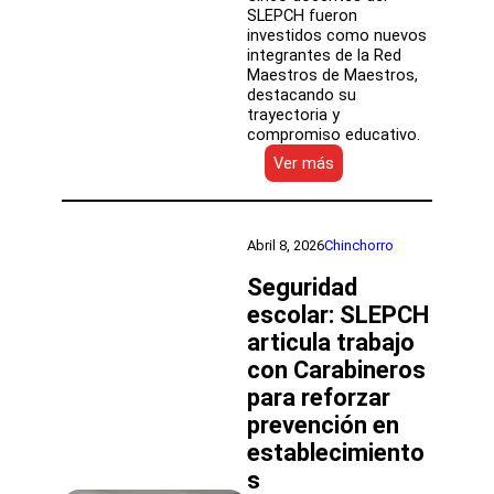
SLEPCH fueron
investidos como nuevos
integrantes de la Red
Maestros de Maestros,
destacando su
trayectoria y
compromiso educativo.
:
Ver más
Cinco
docentes
fueron
investidos
Abril 8, 2026
Chinchorro
como
nuevos
Seguridad
integrantes
escolar: SLEPCH
de
articula trabajo
la
Red
con Carabineros
Maestros
para reforzar
de
Maestros
prevención en
establecimiento
s