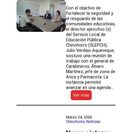
Con el objetivo de
fortalecer la seguridad y
el resguardo de las
comunidades educativas,
el director ejecutivo (s)
del Servicio Local de
Educación Pública
Chinchorro (SLEPCH),
Julio Verdejo Aqueveque,
sostuvo una reunión de
trabajo con el general de
Carabineros, Álvaro
Martínez, jefe de zona de
Arica y Parinacota. La
instancia permitió
avanzar en una agenda…
:
Ver más
Seguridad
escolar:
SLEPCH
articula
Marzo 24, 2026
trabajo
Chinchorro
, 
Noticias
con