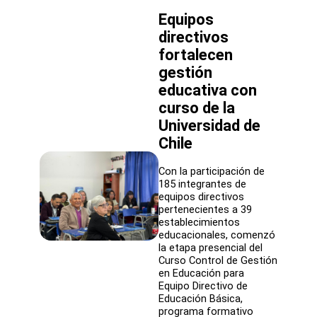
Deporte
Equipos
fortalecen
trabajo
directivos
conjunto
fortalecen
para
promover
gestión
la
educativa con
actividad
curso de la
física
en
Universidad de
las
Chile
comunidades
educativas
Con la participación de
185 integrantes de
equipos directivos
pertenecientes a 39
establecimientos
educacionales, comenzó
la etapa presencial del
Curso Control de Gestión
en Educación para
Equipo Directivo de
Educación Básica,
programa formativo