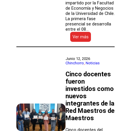
impartido por la Facultad
de Economía y Negocios
de la Universidad de Chile.
La primera fase
presencial se desarrolla
entre el 08…
:
Ver más
Equipos
directivos
fortalecen
gestión
Junio 12, 2026
educativa
Chinchorro
, 
Noticias
con
Cinco docentes
curso
de
fueron
la
investidos como
Universidad
de
nuevos
Chile
integrantes de la
Red Maestros de
Maestros
Cinco docentes del