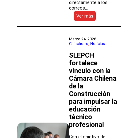
directamente a los
correos…
:
Ver más
Nuevo
sistema
automatizado
para
Marzo 24, 2026
el
Chinchorro
, 
Noticias
envío
SLEPCH
de
liquidaciones
fortalece
de
vínculo con la
sueldo
a
Cámara Chilena
funcionarios
de la
Construcción
para impulsar la
educación
técnico
profesional
Con el objetivo de