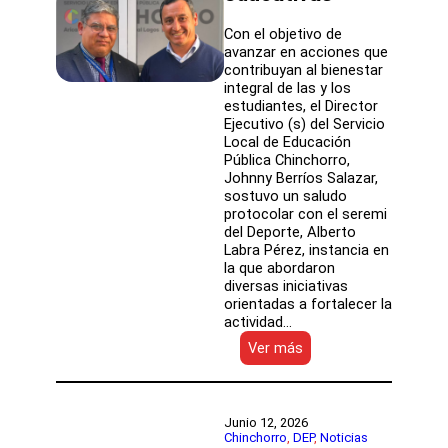
Con el objetivo de
avanzar en acciones que
contribuyan al bienestar
integral de las y los
estudiantes, el Director
Ejecutivo (s) del Servicio
Local de Educación
Pública Chinchorro,
Johnny Berríos Salazar,
sostuvo un saludo
protocolar con el seremi
del Deporte, Alberto
Labra Pérez, instancia en
la que abordaron
diversas iniciativas
orientadas a fortalecer la
actividad…
:
Ver más
SLEP
Chinchorro
y
Seremi
Junio 12, 2026
del
Chinchorro
, 
DEP
, 
Noticias