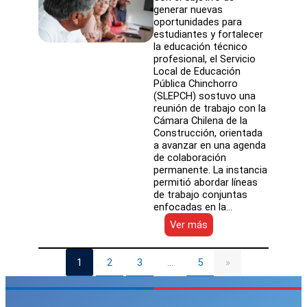
generar nuevas
oportunidades para
estudiantes y fortalecer
la educación técnico
profesional, el Servicio
Local de Educación
Pública Chinchorro
(SLEPCH) sostuvo una
reunión de trabajo con la
Cámara Chilena de la
Construcción, orientada
a avanzar en una agenda
de colaboración
permanente. La instancia
permitió abordar líneas
de trabajo conjuntas
enfocadas en la…
:
Ver más
SLEPCH
fortalece
vínculo
1
2
3
5
…
»
con
la
Cámara