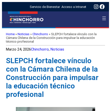
Insta
Fac
Servicio de Bienestar
Acceso a Intranet
Home
»
Noticias
»
Chinchorro
»
SLEPCH fortalece vínculo con la
Cámara Chilena de la Construcción para impulsar la educación
técnico profesional
Marzo 24, 2026
Chinchorro
, 
Noticias
SLEPCH fortalece vínculo
con la Cámara Chilena de la
Construcción para impulsar
la educación técnico
profesional