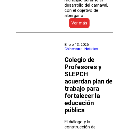
municipio durante el
desarrollo del carnaval,
con el objetivo de
albergar a…
:
Ver más
SLEP
Chinchorro
y
Municipalidad
Enero 13, 2026
de
Chinchorro
, 
Noticias
Arica
Colegio de
firman
convenio
Profesores y
para
SLEPCH
apoyar
el
acuerdan plan de
Carnaval
trabajo para
Andino
fortalecer la
con
la
educación
Fuerza
pública
del
Sol
El diálogo y la
construcción de