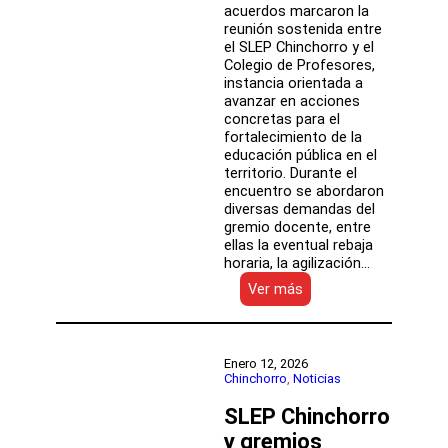
acuerdos marcaron la
reunión sostenida entre
el SLEP Chinchorro y el
Colegio de Profesores,
instancia orientada a
avanzar en acciones
concretas para el
fortalecimiento de la
educación pública en el
territorio. Durante el
encuentro se abordaron
diversas demandas del
gremio docente, entre
ellas la eventual rebaja
horaria, la agilización…
:
Ver más
Colegio
de
Profesores
y
Enero 12, 2026
SLEPCH
Chinchorro
, 
Noticias
acuerdan
SLEP Chinchorro
plan
de
y gremios