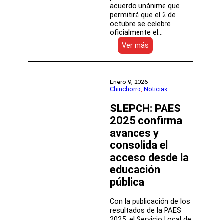
acuerdo unánime que
permitirá que el 2 de
octubre se celebre
oficialmente el…
:
Ver más
SLEP
Chinchorro
y
gremios
Enero 9, 2026
alcanzan
Chinchorro
, 
Noticias
acuerdo
SLEPCH: PAES
histórico
para
2025 confirma
conmemorar
avances y
el
Día
consolida el
del
acceso desde la
Asistente
educación
de
la
pública
Educación
Con la publicación de los
resultados de la PAES
2025, el Servicio Local de