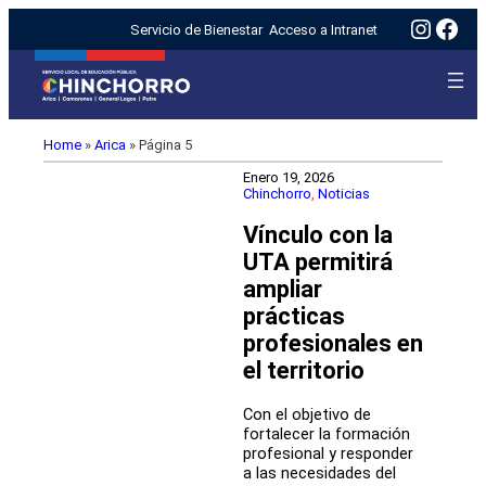
Insta
Fac
Servicio de Bienestar
Acceso a Intranet
Home
»
Arica
»
Página 5
Enero 19, 2026
Chinchorro
, 
Noticias
Vínculo con la
UTA permitirá
ampliar
prácticas
profesionales en
el territorio
Con el objetivo de
fortalecer la formación
profesional y responder
a las necesidades del