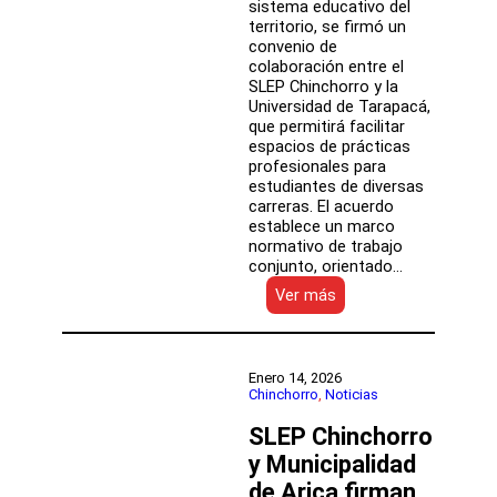
sistema educativo del
territorio, se firmó un
convenio de
colaboración entre el
SLEP Chinchorro y la
Universidad de Tarapacá,
que permitirá facilitar
espacios de prácticas
profesionales para
estudiantes de diversas
carreras. El acuerdo
establece un marco
normativo de trabajo
conjunto, orientado…
:
Ver más
Vínculo
con
la
UTA
Enero 14, 2026
permitirá
Chinchorro
, 
Noticias
ampliar
SLEP Chinchorro
prácticas
profesionales
y Municipalidad
en
de Arica firman
el