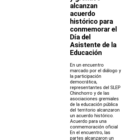
trabajo
alcanzan
para
fortalecer
acuerdo
la
histórico para
educación
conmemorar el
pública
Día del
Asistente de la
Educación
En un encuentro
marcado por el diálogo y
la participación
democrática,
representantes del SLEP
Chinchorro y de las
asociaciones gremiales
de la educación pública
del territorio alcanzaron
un acuerdo histórico.
Acuerdo para una
conmemoración oficial
En el encuentro, las
partes alcanzaron un