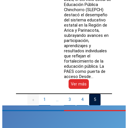
Educación Pública
Chinchorro (SLEPCH)
destacó el desempeño
del sistema educativo
estatal en la Región de
Arica y Parinacota,
subrayando avances en
participación,
aprendizajes y
resultados individuales
que reflejan el
fortalecimiento de la
educación pública. La
PAES como puerta de
acceso Desde…
:
Ver más
SLEPCH:
PAES
2025
1
3
4
5
«
…
confirma
avances
y
consolida
el