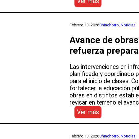
:
Ver más
SLPECH
participa
en
Febrero 13, 2026
Chinchorro
, 
Noticias
la
V
Avance de obras
Conferencia
refuerza prepara
de
Directores
Ejecutivos
Las intervenciones en inf
de
planificado y coordinado 
la
para el inicio de clases. 
Educación
fortalecer la educación pú
Pública
obras en distintos estable
revisar en terreno el ava
:
Ver más
Avance
de
obras
Febrero 13, 2026
Chinchorro
, 
Noticias