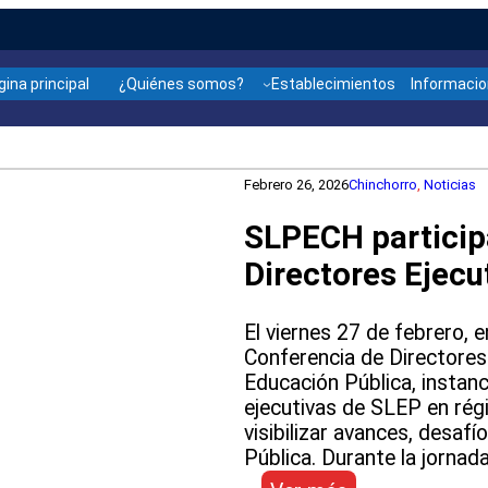
gina principal
¿Quiénes somos?
Establecimientos
Informaci
Febrero 26, 2026
Chinchorro
, 
Noticias
SLPECH particip
Directores Ejecu
El viernes 27 de febrero, e
Conferencia de Directores 
Educación Pública, instanc
ejecutivas de SLEP en rég
visibilizar avances, desaf
Pública. Durante la jornad