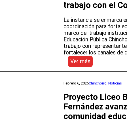
trabajo con el C
reconocimient
a
estudiantes
La instancia se enmarca 
y
coordinación para fortalece
colaboradores
marco del trabajo instituc
Educación Pública Chincho
trabajo con representante
fortalecer los canales de 
:
Ver más
SLEP
Chinchorro
sostiene
Febrero 6, 2026
Chinchorro
, 
Noticias
reuniones
de
Proyecto Liceo 
trabajo
Fernández avanz
con
el
comunidad educ
Colegio
de