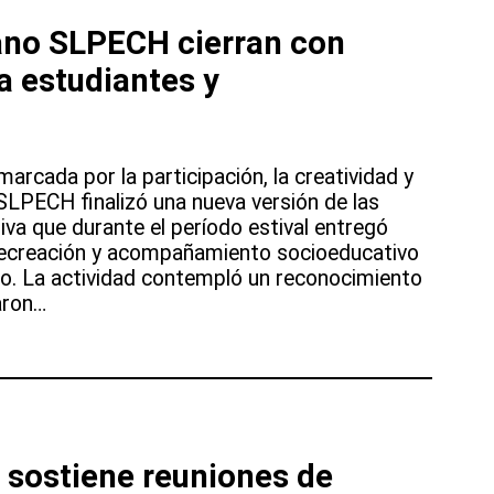
os
ano SLPECH cierran con
a estudiantes y
marcada por la participación, la creatividad y
l SLPECH finalizó una nueva versión de las
tiva que durante el período estival entregó
 recreación y acompañamiento socioeducativo
orio. La actividad contempló un reconocimiento
aron…
 sostiene reuniones de