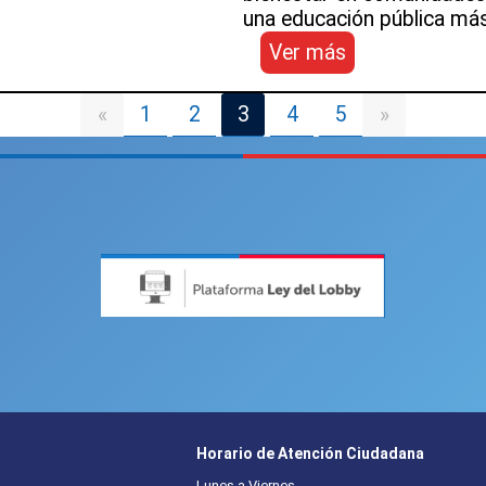
educativa
una educación pública más 
:
Ver más
Enfoque
de
1
2
3
4
5
«
»
género
en
la
educación:
convenio
fortalece
trabajo
conjunto
por
la
equidad
Horario de Atención Ciudadana
Lunes a Viernes