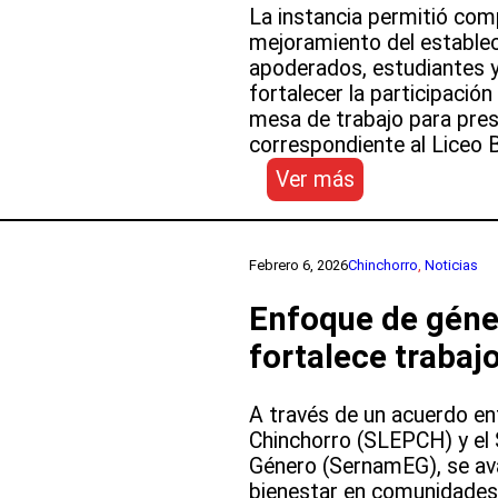
La instancia permitió com
Profesores
mejoramiento del establec
apoderados, estudiantes y 
fortalecer la participació
mesa de trabajo para prese
correspondiente al Liceo 
:
Ver más
Proyecto
Liceo
Bicentenario
Febrero 6, 2026
Chinchorro
, 
Noticias
Jovina
Naranjo
Enfoque de géne
Fernández
fortalece trabaj
avanza
con
participación
A través de un acuerdo ent
de
Chinchorro (SLEPCH) y el S
su
Género (SernamEG), se ava
comunidad
bienestar en comunidades 