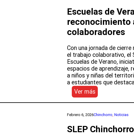
en
establecimient
Escuelas de Ver
refuerza
reconocimiento 
preparación
para
colaboradores
el
año
Con una jornada de cierre 
escolar
el trabajo colaborativo, e
Escuelas de Verano, inicia
espacios de aprendizaje,
a niños y niñas del territ
a estudiantes que destac
:
Ver más
Escuelas
de
Verano
Febrero 6, 2026
Chinchorro
, 
Noticias
SLPECH
cierran
SLEP Chinchorro
con