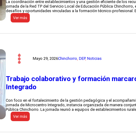
s
La coordinación entre establecimientos y una gestión eficiente de los re
A
y
jornada de la Red TP del Servicio Local de Educación Pública Chinchorro, es
s
a
desafíos y oportunidades vinculadas a la formación técnico-profesional. 
a
s
l
:
Ver más
i
t
R
s
o
e
t
y
d
e
T
T
n
o
é
t
m
c
e
a
n
s
d
i
d
e
c
Mayo 29, 2026
Chinchorro
, 
DEP
, 
Noticias
e
l
o
l
M
P
a
o
r
e
r
o
Trabajo colaborativo y formación marcar
d
r
f
u
o
Integrado
e
c
d
s
a
e
i
c
A
o
Con foco en el fortalecimiento de la gestión pedagógica y el acompañami
i
r
n
jornada de Microcentro Integrado, instancia organizada de manera conjunta
ó
i
a
Pública Chinchorro. La jornada reunió a equipos de establecimientos rura
n
c
l
f
:
Ver más
a
:
o
T
a
r
r
b
t
a
o
a
b
r