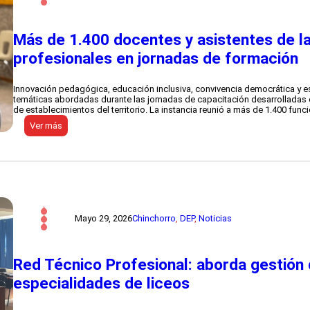
i
e
n
Más de 1.400 docentes y asistentes de l
t
o
profesionales en jornadas de formación
s
d
i
e
Innovación pedagógica, educación inclusiva, convivencia democrática y es
r
temáticas abordadas durante las jornadas de capacitación desarrolladas el
o
de establecimientos del territorio. La instancia reunió a más de 1.400 func
n
:
Ver más
v
M
i
á
d
s
a
d
a
e
l
1
d
.
e
4
s
0
Mayo 29, 2026
Chinchorro
, 
DEP
, 
Noticias
f
0
i
d
l
o
e
c
Red Técnico Profesional: aborda gestión 
p
e
o
especialidades de liceos
n
r
t
e
e
l