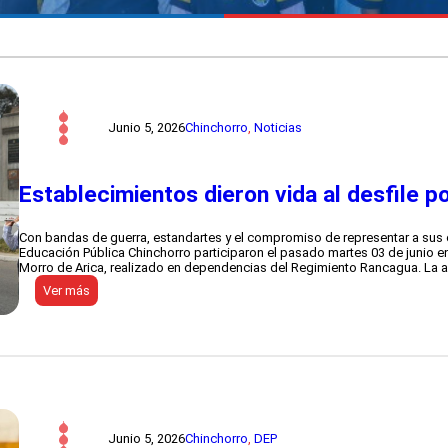
Junio 5, 2026
Chinchorro
, 
Noticias
Establecimientos dieron vida al desfile p
Con bandas de guerra, estandartes y el compromiso de representar a sus 
Educación Pública Chinchorro participaron el pasado martes 03 de junio e
Morro de Arica, realizado en dependencias del Regimiento Rancagua. La ac
:
Ver más
E
s
t
a
b
l
e
c
i
Junio 5, 2026
Chinchorro
, 
DEP
m