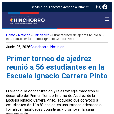
Insta
Fac
Servicio de Bienestar
Acceso a Intranet
Home
»
Noticias
»
Chinchorro
»
Primer torneo de ajedrez reunió a 56
estudiantes en la Escuela Ignacio Carrera Pinto
Junio 26, 2026
Chinchorro
, 
Noticias
Primer torneo de ajedrez
reunió a 56 estudiantes en la
Escuela Ignacio Carrera Pinto
El silencio, la concentración y la estrategia marcaron el
desarrollo del Primer Torneo Interno de Ajedrez de la
Escuela Ignacio Carrera Pinto, actividad que convocó a
estudiantes de 1° a 8° básico en una jornada orientada a
fortalecer habilidades cognitivas y promover la sana