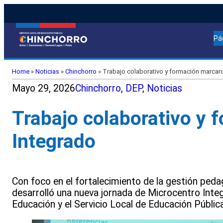
Pá
Home
»
Noticias
»
Chinchorro
»
Trabajo colaborativo y formación marcaro
Mayo 29, 2026
Chinchorro
, 
DEP
, 
Noticias
Trabajo colaborativo y 
Integrado
Con foco en el fortalecimiento de la gestión ped
desarrolló una nueva jornada de Microcentro Integ
Educación y el Servicio Local de Educación Públic