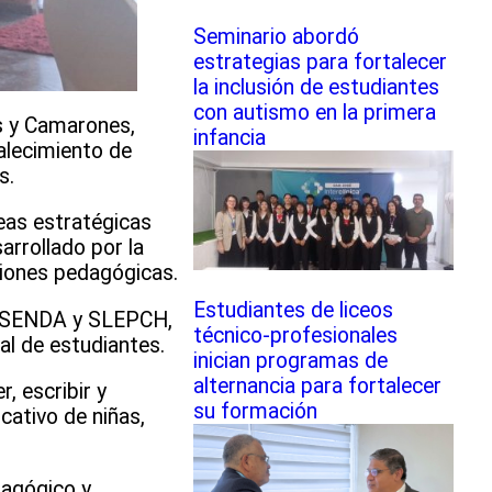
Seminario abordó
estrategias para fortalecer
la inclusión de estudiantes
con autismo en la primera
os y Camarones,
infancia
alecimiento de
s.
eas estratégicas
arrollado por la
siones pedagógicas.
Estudiantes de liceos
re SENDA y SLEPCH,
técnico-profesionales
al de estudiantes.
inician programas de
alternancia para fortalecer
, escribir y
su formación
cativo de niñas,
dagógico y