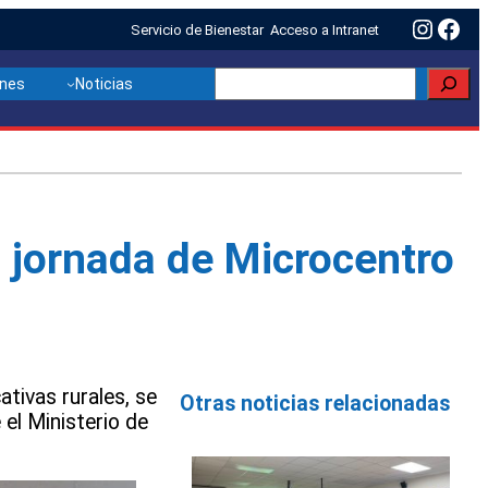
Insta
Fac
Servicio de Bienestar
Acceso a Intranet
Buscar
ones
Noticias
 jornada de Microcentro
tivas rurales, se
Otras noticias relacionadas
el Ministerio de