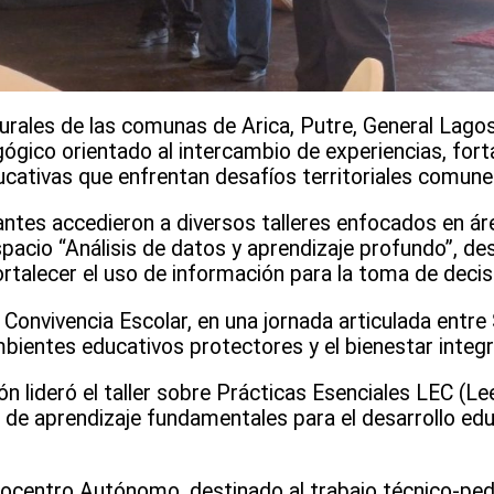
rurales de las comunas de Arica, Putre, General Lag
gico orientado al intercambio de experiencias, fort
cativas que enfrentan desafíos territoriales comune
antes accedieron a diversos talleres enfocados en ár
spacio “Análisis de datos y aprendizaje profundo”, des
ortalecer el uso de información para la toma de deci
 Convivencia Escolar, en una jornada articulada ent
ientes educativos protectores y el bienestar integr
 lideró el taller sobre Prácticas Esenciales LEC (Leer
 de aprendizaje fundamentales para el desarrollo edu
ocentro Autónomo, destinado al trabajo técnico-pe