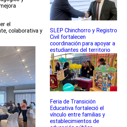
 mejora
er el
SLEP Chinchorro y Registro
te, colaborativa y
Civil fortalecen
coordinación para apoyar a
estudiantes del territorio
Feria de Transición
Educativa fortaleció el
vínculo entre familias y
establecimientos de