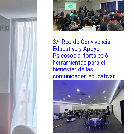
3.ª Red de Convivencia
Educativa y Apoyo
Psicosocial fortaleció
herramientas para el
bienestar de las
comunidades educativas