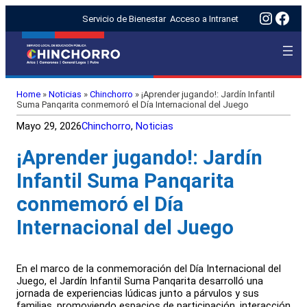
Insta
Fac
Servicio de Bienestar
Acceso a Intranet
Home
»
Noticias
»
Chinchorro
»
¡Aprender jugando!: Jardín Infantil
Suma Panqarita conmemoró el Día Internacional del Juego
Mayo 29, 2026
Chinchorro
, 
Noticias
¡Aprender jugando!: Jardín
Infantil Suma Panqarita
conmemoró el Día
Internacional del Juego
En el marco de la conmemoración del Día Internacional del
Juego, el Jardín Infantil Suma Panqarita desarrolló una
jornada de experiencias lúdicas junto a párvulos y sus
familias, promoviendo espacios de participación, interacción