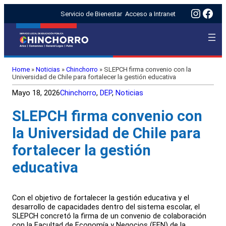
Insta
Fac
Servicio de Bienestar
Acceso a Intranet
Home
»
Noticias
»
Chinchorro
»
SLEPCH firma convenio con la
Universidad de Chile para fortalecer la gestión educativa
Mayo 18, 2026
Chinchorro
, 
DEP
, 
Noticias
SLEPCH firma convenio con
la Universidad de Chile para
fortalecer la gestión
educativa
Con el objetivo de fortalecer la gestión educativa y el
desarrollo de capacidades dentro del sistema escolar, el
SLEPCH concretó la firma de un convenio de colaboración
con la Facultad de Economía y Negocios (FEN) de la