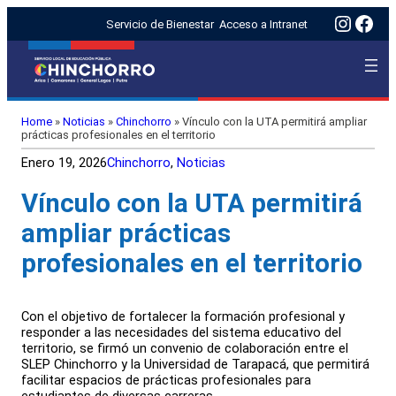
Insta
Fac
Servicio de Bienestar
Acceso a Intranet
Home
»
Noticias
»
Chinchorro
»
Vínculo con la UTA permitirá ampliar
prácticas profesionales en el territorio
Enero 19, 2026
Chinchorro
, 
Noticias
Vínculo con la UTA permitirá
ampliar prácticas
profesionales en el territorio
Con el objetivo de fortalecer la formación profesional y
responder a las necesidades del sistema educativo del
territorio, se firmó un convenio de colaboración entre el
SLEP Chinchorro y la Universidad de Tarapacá, que permitirá
facilitar espacios de prácticas profesionales para