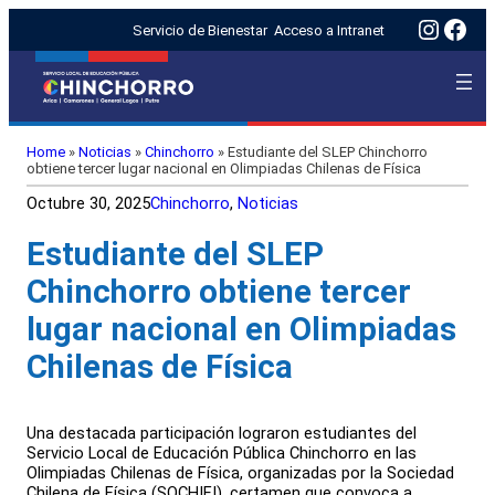
Insta
Fac
Servicio de Bienestar
Acceso a Intranet
Home
»
Noticias
»
Chinchorro
»
Estudiante del SLEP Chinchorro
obtiene tercer lugar nacional en Olimpiadas Chilenas de Física
Octubre 30, 2025
Chinchorro
, 
Noticias
Estudiante del SLEP
Chinchorro obtiene tercer
lugar nacional en Olimpiadas
Chilenas de Física
Una destacada participación lograron estudiantes del
Servicio Local de Educación Pública Chinchorro en las
Olimpiadas Chilenas de Física, organizadas por la Sociedad
Chilena de Física (SOCHIFI), certamen que convoca a