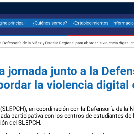
gina principal
¿Quiénes somos?
Establecimientos
Informaci
 Defensoría de la Niñez y Fiscalía Regional para abordar la violencia digital 
 jornada junto a la Defens
bordar la violencia digita
(SLEPCH), en coordinación con la Defensoría de la Niñ
nada participativa con los centros de estudiantes de l
ación del SLEPCH.