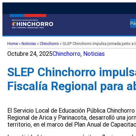
Pá
Home
»
Noticias
»
Chinchorro
»
SLEP Chinchorro impulsa jornada junto a la
Octubre 24, 2025
Chinchorro
, 
Noticias
SLEP Chinchorro impulsa
Fiscalía Regional para a
El Servicio Local de Educación Pública Chinchorro 
Regional de Arica y Parinacota, desarrolló una jor
territorio, en el marco del Plan Anual de Capacit