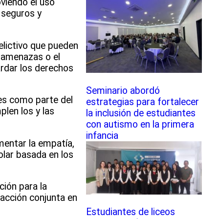
oviendo el uso
s seguros y
delictivo que pueden
s amenazas o el
ardar los derechos
Seminario abordó
les como parte del
estrategias para fortalecer
plen los y las
la inclusión de estudiantes
con autismo en la primera
infancia
mentar la empatía,
olar basada en los
ción para la
a acción conjunta en
Estudiantes de liceos