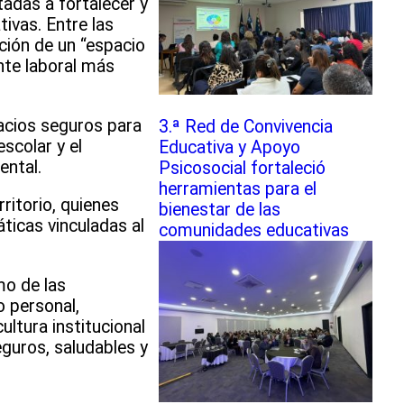
tadas a fortalecer y
ivas. Entre las
ación de un “espacio
nte laboral más
pacios seguros para
3.ª Red de Convivencia
scolar y el
Educativa y Apoyo
ental.
Psicosocial fortaleció
herramientas para el
ritorio, quienes
bienestar de las
ticas vinculadas al
comunidades educativas
mo de las
o personal,
ultura institucional
eguros, saludables y