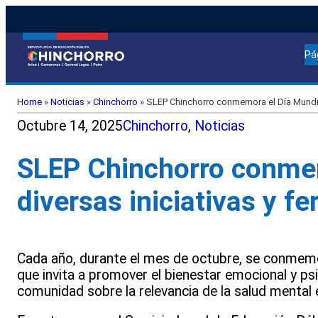
Pá
Home
»
Noticias
»
Chinchorro
»
SLEP Chinchorro conmemora el Día Mundial d
Octubre 14, 2025
Chinchorro
, 
Noticias
SLEP Chinchorro conmem
diversas iniciativas y fe
Cada año, durante el mes de octubre, se conmemor
que invita a promover el bienestar emocional y psi
comunidad sobre la relevancia de la salud mental en 