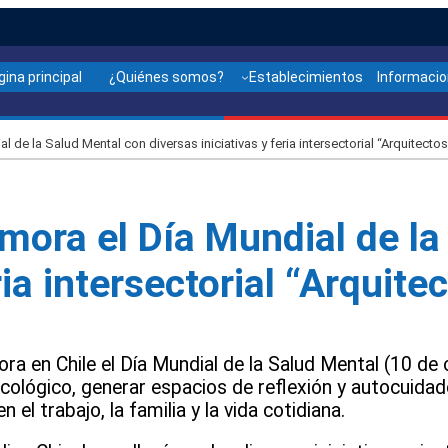
gina principal
¿Quiénes somos?
Establecimientos
Informaci
e la Salud Mental con diversas iniciativas y feria intersectorial “Arquitectos
ora el Día Mundial de la
ria intersectorial “Arquite
a en Chile el Día Mundial de la Salud Mental (10 de 
cológico, generar espacios de reflexión y autocuidado,
el trabajo, la familia y la vida cotidiana.