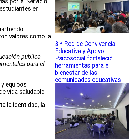
s por el Servicio
 estudiantes en
partiendo
ron valores como la
3.ª Red de Convivencia
Educativa y Apoyo
ucación pública
Psicosocial fortaleció
damentales para el
herramientas para el
bienestar de las
comunidades educativas
 y equipos
de vida saludable.
 la identidad, la