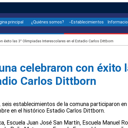
gina principal
¿Quiénes somos?
Establecimientos
Informaci
 éxito las 3° Olimpiadas Interescolares en el Estadio Carlos Dittborn
una celebraron con éxito 
adio Carlos Dittborn
, seis establecimientos de la comuna participaron en
mbre en el histórico Estadio Carlos Dittborn.
a, Escuela Juan José San Martín, Escuela Manuel Ro