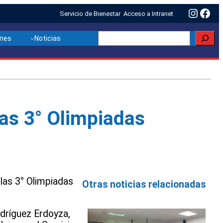
Insta
Fac
Servicio de Bienestar
Acceso a Intranet
Buscar
ones
Noticias
las 3° Olimpiadas
 las 3° Olimpiadas
Otras noticias relacionadas
dríguez Erdoyza,