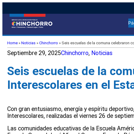
Pá
Home
»
Noticias
»
Chinchorro
»
Seis escuelas de la comuna celebraron con
Septiembre 29, 2025
Chinchorro
, 
Noticias
Seis escuelas de la com
Interescolares en el Est
Con gran entusiasmo, energía y espíritu deportivo
Interescolares, realizadas el viernes 26 de septie
Las comunidades educativas de la Escuela Améric