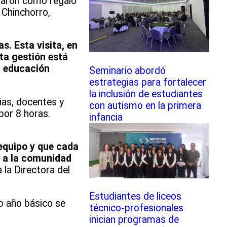
varon como regalo
 Chinchorro,
. Esta visita, en
ta gestión está
a educación
Seminario abordó
estrategias para fortalecer
la inclusión de estudiantes
ias, docentes y
con autismo en la primera
por 8 horas.
infancia
equipo y que cada
o a la comunidad
la Directora del
Estudiantes de liceos
o año básico se
técnico-profesionales
inician programas de