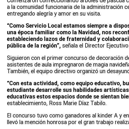
Comenzaron confeccionando árboles de pascua con
a la comunidad funcionaria de la administración c
entregando alegría y amor en su visita.
“Como Servicio Local estamos siempre a disposi
una época familiar como la Navidad, nos reconf
estableciendo lazos de fraternidad y colabora
pública de la región”,
señala el Director Ejecuti
Siguieron con el primer concurso de decoración de
asistentes de aula impregnaron de magia navideña
También, el equipo directivo organizó un desayun
“Con esta actividad, como equipo educativo, b
estudiante desarrolle sus habilidades artístic
educativas estos espacios donde se sientan bie
establecimiento, Ross Marie Díaz Tabilo.
El concurso tuvo como ganadores al kinder A y en
llevó la mención honrosa por el gran trabajo realiz