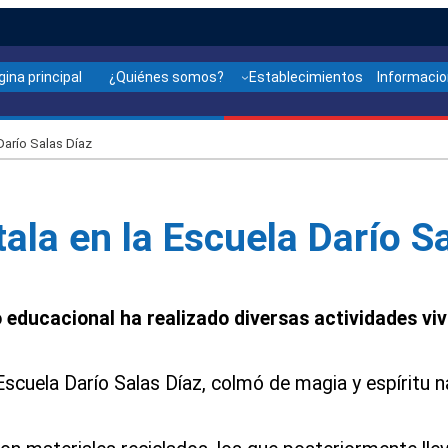
gina principal
¿Quiénes somos?
Establecimientos
Informaci
 Darío Salas Díaz
tala en la Escuela Darío S
 educacional ha realizado diversas actividades viv
 Escuela Darío Salas Díaz, colmó de magia y espíritu 