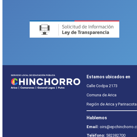
Estamos ubicados en
Calle Codpa 2173
Comuna de Arica
Región de Arica y Parinacota
Hablemos
Email:
oirs@epchinchorro.c
Teléfono:
582382700