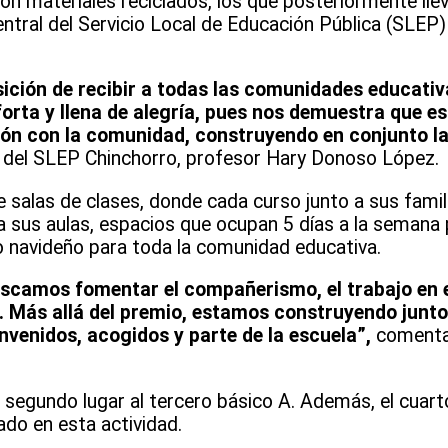
 materiales reciclados, los que posteriormente lle
entral del Servicio Local de Educación Pública (SLEP)
ción de recibir a todas las comunidades educativas
orta y llena de alegría, pues nos demuestra que es
ción con la comunidad, construyendo en conjunto l
vo del SLEP Chinchorro, profesor Hary Donoso López.
 salas de clases, donde cada curso junto a sus famil
 sus aulas, espacios que ocupan 5 días a la semana 
o navideño para toda la comunidad educativa.
uscamos fomentar el compañerismo, el trabajo en 
as. Más allá del premio, estamos construyendo junt
nvenidos, acogidos y parte de la escuela”,
comenta 
 segundo lugar al tercero básico A. Además, el cuart
ado en esta actividad.