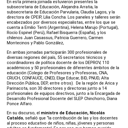
En esta primera jornada estuvieron presentes la
subsecretaria de Educación, Alejandra Arratia, la
subsecretaria de Educación Parvularia, Claudia Lagos, y la
directora de CPEIP, Lilia Concha. Los paneles y talleres serán
encabezados por diversos especialistas, entre los que se
cuenta a Emilio Tenti (Argentina), Helena Marujo (Portugal),
Rocío Espinel (Perú), Rafael Bisquerra (España), y los
chilenos Juan Casassus, Patricia Guerrero, Carmen
Montecinos y Pablo González,
En ambas jornadas participarán 300 profesionales de
diversas regiones del país, 55 secretarios técnicos y
coordinadores de política docente de los DEPROV, 110
académicos y 50 profesionales de diferentes ámbitos de la
educación (Colegio de Profesores y Profesoras, CNA,
CRUCH, CONFAUCE, CNED, Elige Educar, BID, PNUD, Alta
Dirección Pública, DEP, entre otros). De la región de Arica y
Parinacota, son 30 directores y directoras junto a 14
profesionales de equipos directivos, junto a la Encargada de
Desarrollo Profesional Docente del SLEP Chinchorro, Diana
Ponce Alfaro.
En su discurso, el
ministro de Educación, Nicolás
Cataldo
, señaló que “la contribución de las y los docentes
al proceso educativo de niños, niñas, jóvenes y personas