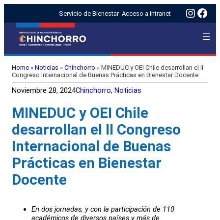
Insta
Fac
Servicio de Bienestar
Acceso a Intranet
Home
»
Noticias
»
Chinchorro
»
MINEDUC y OEI Chile desarrollan el II
Congreso Internacional de Buenas Prácticas en Bienestar Docente
Noviembre 28, 2024
Chinchorro
, 
Noticias
MINEDUC y OEI Chile
desarrollan el II Congreso
Internacional de Buenas
Prácticas en Bienestar
Docente
En dos jornadas, y con la participación de 110
académicos de diversos países y más de