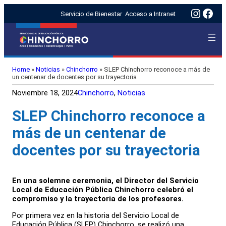
Insta
Fac
Servicio de Bienestar
Acceso a Intranet
Home
»
Noticias
»
Chinchorro
»
SLEP Chinchorro reconoce a más de
un centenar de docentes por su trayectoria
Noviembre 18, 2024
Chinchorro
, 
Noticias
SLEP Chinchorro reconoce a
más de un centenar de
docentes por su trayectoria
En una solemne ceremonia, el Director del Servicio
Local de Educación Pública Chinchorro celebró el
compromiso y la trayectoria de los profesores.
Por primera vez en la historia del Servicio Local de
Educación Pública (SLEP) Chinchorro, se realizó una