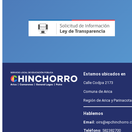
Estamos ubicados en
Calle Codpa 2173
Comuna de Arica
Región de Arica y Parinacota
Hablemos
Email:
oirs@epchinchorro.c
Teléfono:
582382700