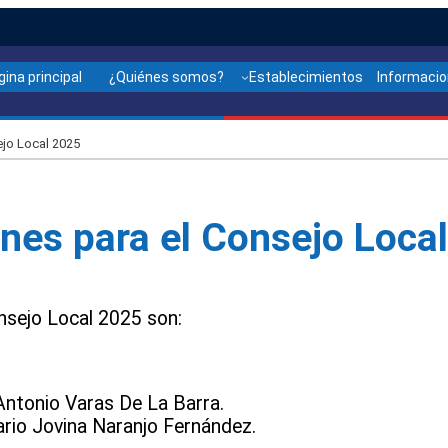
gina principal
¿Quiénes somos?
Establecimientos
Informaci
ejo Local 2025
ones para el Consejo Loca
nsejo Local 2025 son:
Antonio Varas De La Barra.
ario Jovina Naranjo Fernández.