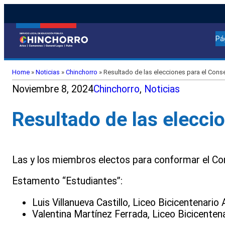
Pá
Home
»
Noticias
»
Chinchorro
»
Resultado de las elecciones para el Cons
Noviembre 8, 2024
Chinchorro
, 
Noticias
Resultado de las elecci
Las y los miembros electos para conformar el Co
Estamento “Estudiantes”:
Luis Villanueva Castillo,
Liceo Bicicentenario 
Valentina Martínez Ferrada,
Liceo Bicicenten