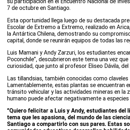
su participación en el Encuentro Nacional de Inves
7 de octubre en Santiago.
Esta oportunidad llega luego de su destacada pres
Escolar de Extremo a Extremo, realizado en Arica
la Antártica Chilena, demostrando su compromiso y 
capital, donde se reunirán equipos de todas las re
Luis Mamani y Andy Zarzuri, los estudiantes encar
Poconchile”, descubrieron este tema una vez que pa
curiosidad, que junto al profesor Eliseo Dávila, d
Las tillandsias, también conocidas como claveles de
Lamentablemente, estas plantas se encuentran en 
tránsito vehicular y las actividades mineras en la z
humano puede afectar negativamente a especies ú
“Quiero felicitar a Luis y Andy, estudiantes del 
tema que les apasiona, del mundo de las ciencias
Santiago a compartirlo con sus pares. Estas so