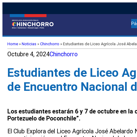
Pá
Home
»
Noticias
»
Chinchorro
»
Estudiantes de Liceo Agrícola José Abela
Octubre 4, 2024
Chinchorro
Estudiantes de Liceo Ag
de Encuentro Nacional d
Los estudiantes estarán 6 y 7 de octubre en la 
Portezuelo de Poconchile”.
El Club Explora del Liceo Agrícola José Abelardo 