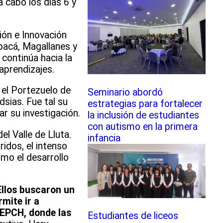
a cabo los días 6 y
ión e Innovación
pacá, Magallanes y
 continúa hacia la
aprendizajes.
 el Portezuelo de
Seminario abordó
dsias. Fue tal su
estrategias para fortalecer
ar su investigación.
la inclusión de estudiantes
con autismo en la primera
el Valle de Lluta.
infancia
idos, el intenso
ómo el desarrollo
 Ellos buscaron un
mite ir a
LEPCH, donde las
Estudiantes de liceos