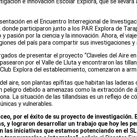
tigación e Innovación Escolar Explora, que se llevará 
entación en el Encuentro Interregional de Investigac
, donde participaron junto a los PAR Explora de Tara
pasión por la ciencia y la innovación. Ahora, el viaje
giones del país para compartir sus investigaciones y 
gados de presentar el proyecto “Claveles del Aire en
searon por el Valle de Lluta y encontraron las tillan
el Club Explora del establecimiento, comenzaron a arm
l aire, son plantas epífitas que habitan las laderas d
peligro debido a amenazas como la extracción de ár
ona. La situación de las tillandsias es un reflejo de c
nicas y vulnerables.
liceo, por el éxito de su proyecto de investigación.
, y lograron desarrollar un trabajo que hoy les per
n las iniciativas que estamos potenciando en el S