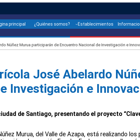
gina principal
¿Quiénes somos?
Establecimientos
Informaci
rdo Núñez Murua participarán de Encuentro Nacional de Investigación e Innov
rícola José Abelardo Núñ
e Investigación e Innovac
ciudad de Santiago, presentando el proyecto “Clavel
Núñez Murua, del Valle de Azapa, está realizando los