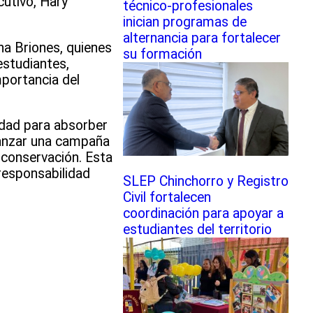
cutivo, Hary
técnico-profesionales
inician programas de
alternancia para fortalecer
na Briones, quienes
su formación
estudiantes,
mportancia del
cidad para absorber
lanzar una campaña
u conservación. Esta
 responsabilidad
SLEP Chinchorro y Registro
Civil fortalecen
coordinación para apoyar a
estudiantes del territorio