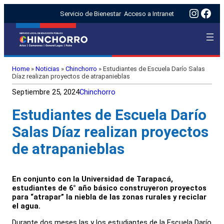
Insta
Fac
Servicio de Bienestar
Acceso a Intranet
Home
»
Noticias
»
Chinchorro
»
Estudiantes de Escuela Darío Salas
Díaz realizan proyectos de atrapanieblas
Septiembre 25, 2024
Chinchorro
Estudiantes de Escuela Darío
Salas Díaz realizan proyectos
de atrapanieblas
En conjunto con la Universidad de Tarapacá,
estudiantes de 6° año básico construyeron proyectos
para “atrapar” la niebla de las zonas rurales y reciclar
el agua.
Durante dos meses las y los estudiantes de la Escuela Darío