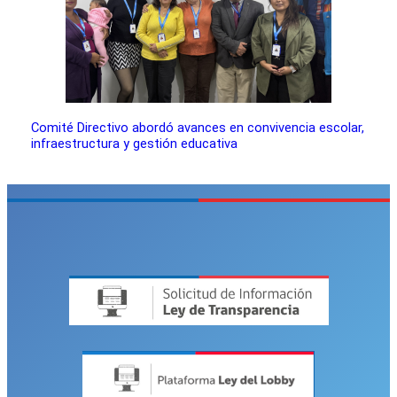
Comité Directivo abordó avances en convivencia escolar,
infraestructura y gestión educativa