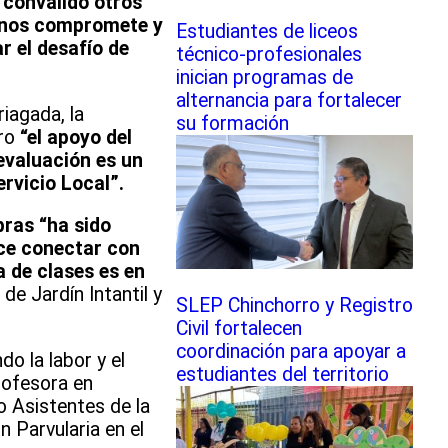
 convalido otros
e nos compromete y
Estudiantes de liceos
r el desafío de
técnico-profesionales
inician programas de
alternancia para fortalecer
iagada, la
su formación
ero
“el apoyo del
evaluación es un
ervicio Local”.
bras “ha sido
ace conectar con
a de clases es en
e Jardín Intantil y
SLEP Chinchorro y Registro
Civil fortalecen
coordinación para apoyar a
do la labor y el
estudiantes del territorio
rofesora en
 Asistentes de la
n Parvularia en el