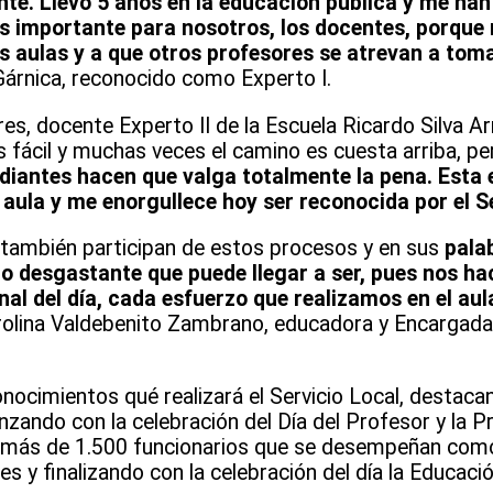
te. Llevo 5 años en la educación pública y me han
 es importante para nosotros, los docentes, porqu
 aulas y a que otros profesores se atrevan a toma
Gárnica, reconocido como Experto I.
s, docente Experto II de la Escuela Ricardo Silva Arr
es fácil y muchas veces el camino es cuesta arriba, p
udiantes hacen que valga totalmente la pena. Esta 
l aula y me enorgullece hoy ser reconocida por el S
s también participan de estos procesos y en sus
pala
 lo desgastante que puede llegar a ser, pues nos h
nal del día, cada esfuerzo que realizamos en el aul
lina Valdebenito Zambrano, educadora y Encargada d
onocimientos qué realizará el Servicio Local, destacan
ndo con la celebración del Día del Profesor y la P
s más de 1.500 funcionarios que se desempeñan como
y finalizando con la celebración del día la Educació