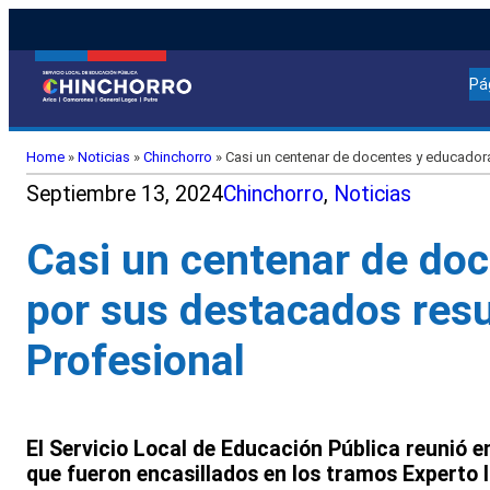
Pá
Home
»
Noticias
»
Chinchorro
»
Casi un centenar de docentes y educador
Septiembre 13, 2024
Chinchorro
, 
Noticias
Casi un centenar de do
por sus destacados res
Profesional
El Servicio Local de Educación Pública reunió
que fueron encasillados en los tramos Experto I