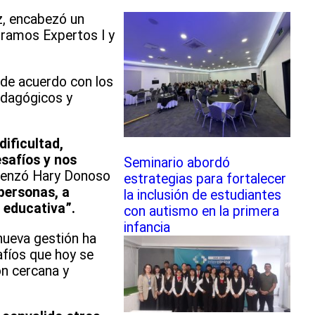
z, encabezó un
tramos Expertos I y
, de acuerdo con los
edagógicos y
dificultad,
safíos y nos
Seminario abordó
menzó Hary Donoso
estrategias para fortalecer
personas, a
la inclusión de estudiantes
 educativa”.
con autismo en la primera
infancia
 nueva gestión ha
afíos que hoy se
ón cercana y