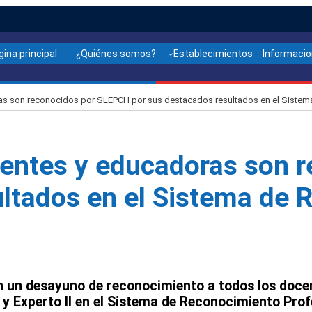
gina principal
¿Quiénes somos?
Establecimientos
Informaci
as son reconocidos por SLEPCH por sus destacados resultados en el Sistem
centes y educadoras son 
ultados en el Sistema de
 en un desayuno de reconocimiento a todos
los doce
 y Experto II en el Sistema de Reconocimiento Prof