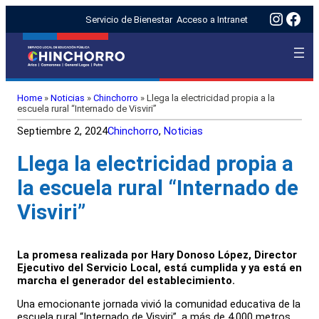
Insta
Fac
Servicio de Bienestar
Acceso a Intranet
Home
»
Noticias
»
Chinchorro
»
Llega la electricidad propia a la
escuela rural “Internado de Visviri”
Septiembre 2, 2024
Chinchorro
, 
Noticias
Llega la electricidad propia a
la escuela rural “Internado de
Visviri”
La promesa realizada por Hary Donoso López, Director
Ejecutivo del Servicio Local, está cumplida y ya está en
marcha el generador del establecimiento.
Una emocionante jornada vivió la comunidad educativa de la
escuela rural “Internado de Visviri”, a más de 4.000 metros