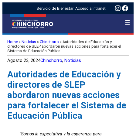
Insta
Fac
Servicio de Bienestar
Acceso a Intranet
Home
»
Noticias
»
Chinchorro
»
Autoridades de Educación y
directores de SLEP abordaron nuevas acciones para fortalecer el
Sistema de Educación Pública
Agosto 23, 2024
Chinchorro
, 
Noticias
Autoridades de Educación y
directores de SLEP
abordaron nuevas acciones
para fortalecer el Sistema de
Educación Pública
“Somos la expectativa y la esperanza para