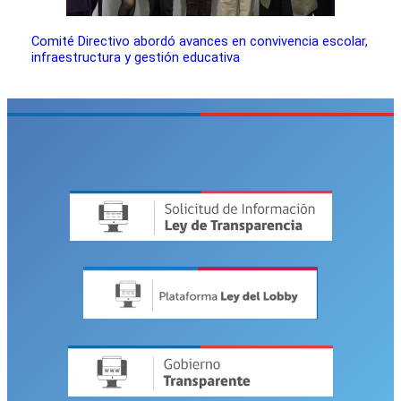
Comité Directivo abordó avances en convivencia escolar,
infraestructura y gestión educativa