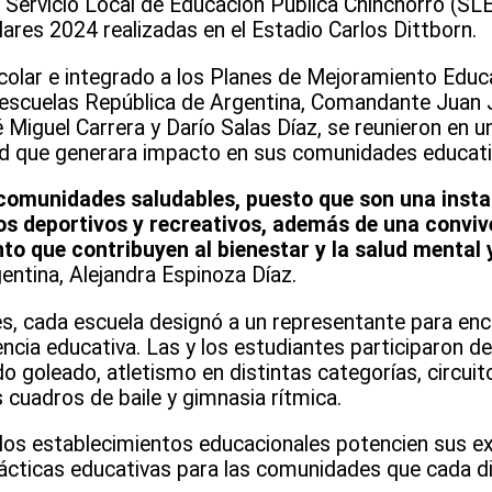
 Servicio Local de Educación Pública Chinchorro (SL
lares 2024 realizadas en el Estadio Carlos Dittborn.
olar e integrado a los Planes de Mejoramiento Educa
as escuelas República de Argentina, Comandante Juan
Miguel Carrera y Darío Salas Díaz, se reunieron en u
dad que generara impacto en sus comunidades educati
 comunidades saludables, puesto que son una insta
gos deportivos y recreativos, además de una conviv
o que contribuyen al bienestar y la salud mental y
gentina, Alejandra Espinoza Díaz.
es, cada escuela designó a un representante para en
ncia educativa. Las y los estudiantes participaron de
ido goleado, atletismo en distintas categorías, circui
 cuadros de baile y gimnasia rítmica.
 los establecimientos educacionales potencien sus e
ácticas educativas para las comunidades que cada di