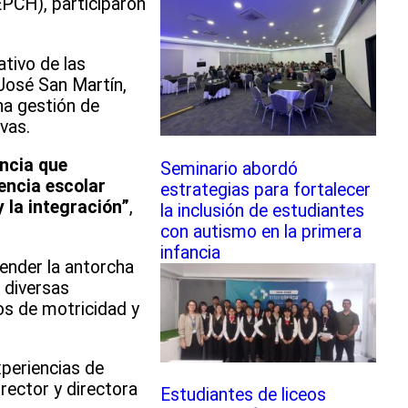
EPCH), participaron
tivo de las
 José San Martín,
na gestión de
vas.
ncia que
Seminario abordó
encia escolar
estrategias para fortalecer
 la integración”
,
la inclusión de estudiantes
con autismo en la primera
infancia
cender la antorcha
 diversas
tos de motricidad y
xperiencias de
rector y directora
Estudiantes de liceos