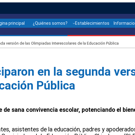
gina principal
¿Quiénes somos?
Establecimientos
Informaci
nda versión de las Olimpiadas Interescolares de la Educación Pública
ciparon en la segunda ver
ucación Pública
e de sana convivencia escolar, potenciando el biene
tes, asistentes de la educación, padres y apoderado