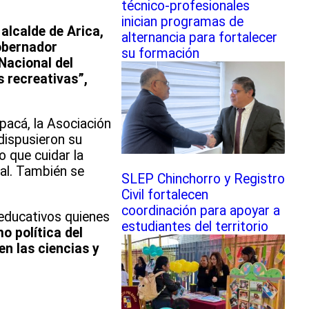
técnico-profesionales
inician programas de
alcalde de Arica,
alternancia para fortalecer
Gobernador
su formación
 Nacional del
s recreativas
”,
pacá, la Asociación
dispusieron su
o que cuidar la
ial. También se
SLEP Chinchorro y Registro
Civil fortalecen
coordinación para apoyar a
 educativos quienes
estudiantes del territorio
o política del
en las ciencias y