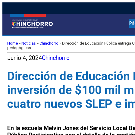
Pá
Home
»
Noticias
»
Chinchorro
»
Dirección de Educación Pública entrega Cu
pedagógicos
Junio 4, 2024
Chinchorro
Dirección de Educación 
inversión de $100 mil mi
cuatro nuevos SLEP e i
En la escuela Melvin Jones del Servicio Local 