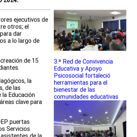
o 2024.
tores ejecutivos de
re otros; el
 para dar
os a lo largo de
 creación de 15
3.ª Red de Convivencia
diantes.
Educativa y Apoyo
Psicosocial fortaleció
agógicos, la
herramientas para el
, de las
bienestar de las
e la Educación
comunidades educativas
 áreas clave para
“DEP puertas
os Servicios
asistentes de la