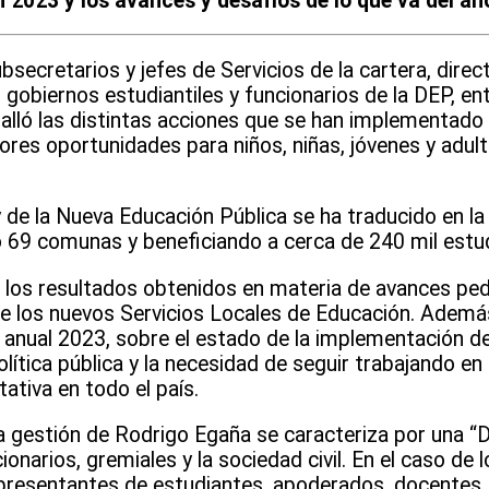
ón 2023 y los avances y desafíos de lo que va del añ
bsecretarios y jefes de Servicios de la cartera, direc
obiernos estudiantiles y funcionarios de la DEP, ent
alló las distintas acciones que se han implementado
ores oportunidades para niños, niñas, jóvenes y adult
de la Nueva Educación Pública se ha traducido en la
o 69 comunas y beneficiando a cerca de 240 mil estu
n los resultados obtenidos en materia de avances ped
de los nuevos Servicios Locales de Educación. Además
 anual 2023, sobre el estado de la implementación d
olítica pública y la necesidad de seguir trabajando en
ativa en todo el país.
 La gestión de Rodrigo Egaña se caracteriza por una 
narios, gremiales y la sociedad civil. En el caso de l
epresentantes de estudiantes, apoderados, docentes, 