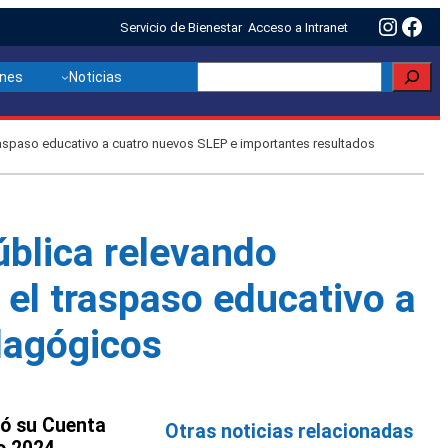
Insta
Fac
Servicio de Bienestar
Acceso a Intranet
Buscar
ones
Noticias
traspaso educativo a cuatro nuevos SLEP e importantes resultados
ública relevando
 el traspaso educativo a
dagógicos
gó su Cuenta
Otras noticias relacionadas