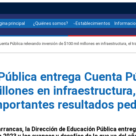
gina principal
¿Quiénes somos?
Establecimientos
Informaci
enta Pública relevando inversión de $100 mil millones en infraestructura, el 
Pública entrega Cuenta P
llones en infraestructura,
mportantes resultados pe
Barrancas, la Dirección de Educación Pública entre