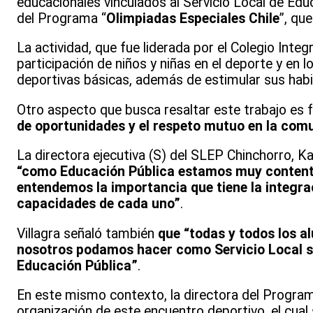
educacionales vinculados al Servicio Local de Educ
del Programa “
Olimpiadas Especiales Chile
”, qu
La actividad, que fue liderada por el Colegio Int
participación de niños y niñas en el deporte y en
deportivas básicas, además de estimular sus habil
Otro aspecto que busca resaltar este trabajo es 
de oportunidades y el respeto mutuo en la com
La directora ejecutiva (S) del SLEP Chinchorro, Ka
“como Educación Pública estamos muy contento
entendemos la importancia que tiene la integra
capacidades de cada uno”
.
Villagra señaló también
que “todas y todos los a
nosotros podamos hacer como Servicio Local se
Educación Pública”
.
En este mismo contexto, la directora del Programa
organización de este encuentro deportivo, el cual 