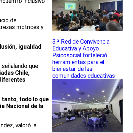
ncuentro inclusivo
acio de
strezas motrices y
3.ª Red de Convivencia
lusión, igualdad
Educativa y Apoyo
Psicosocial fortaleció
herramientas para el
d, señalando que
bienestar de las
adas Chile,
comunidades educativas
diferentes
 tanto, todo lo que
a Nacional de la
ndez, valoró la