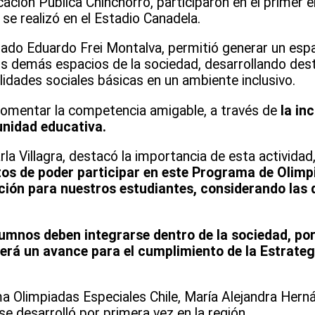
ación Pública Chinchorro, participaron en el primer e
e se realizó en el Estadio Canadela.
egrado Eduardo Frei Montalva, permitió generar un esp
 los demás espacios de la sociedad, desarrollando de
idades sociales básicas en un ambiente inclusivo.​
fomentar la competencia amigable, a través de
la inc
unidad educativa.
rla Villagra, destacó la importancia de esta activida
s de poder participar en este Programa de Olimpi
ción para nuestros estudiantes, considerando las 
lumnos deben integrarse dentro de la sociedad, por
rá un avance para el cumplimiento de la Estrategi
 Olimpiadas Especiales Chile, María Alejandra Herná
se desarrolló por primera vez en la región.