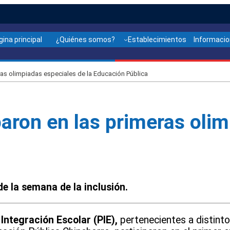
gina principal
¿Quiénes somos?
Establecimientos
Informaci
ras olimpiadas especiales de la Educación Pública
paron en las primeras olim
de la semana de la inclusión.
ntegración Escolar (PIE),
pertenecientes a distint