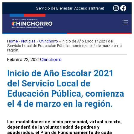
Insta
Fac
Servicio de Bienestar
Acceso a Intranet
Home
»
Noticias
»
Chinchorro
»
Inicio de Año Escolar 2021 del
Servicio Local de Educación Pública, comienza el 4 de marzo en la
región.
Febrero 22, 2021
Chinchorro
Inicio de Año Escolar 2021
del Servicio Local de
Educación Pública, comienza
el 4 de marzo en la región.
Las modalidades de inicio presencial, virtual o mixto,
dependerá de la voluntariedad de padres y
apoderados, el Plan de Funcionamiento de cada