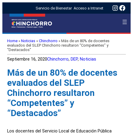
Insta
Fac
Servicio de Bienestar
Acceso a Intranet
Home
»
Noticias
»
Chinchorro
»
Más de un 80% de docentes
evaluados del SLEP Chinchorro resultaron “Competentes” y
“Destacados”
Septiembre 16, 2020
Chinchorro
, 
DEP
, 
Noticias
Más de un 80% de docentes
evaluados del SLEP
Chinchorro resultaron
“Competentes” y
“Destacados”
Los docentes del Servicio Local de Educación Pública