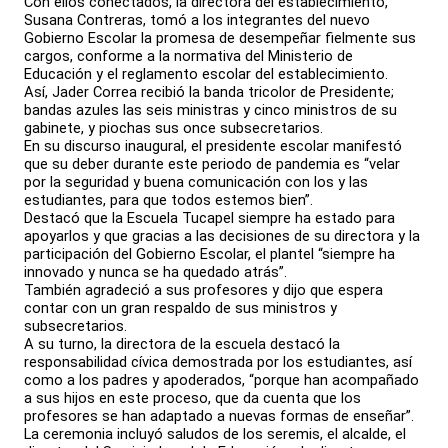
Con ellos conectados, la directora del establecimiento,
Susana Contreras, tomó a los integrantes del nuevo
Gobierno Escolar la promesa de desempeñar fielmente sus
cargos, conforme a la normativa del Ministerio de
Educación y el reglamento escolar del establecimiento.
Así, Jader Correa recibió la banda tricolor de Presidente;
bandas azules las seis ministras y cinco ministros de su
gabinete, y piochas sus once subsecretarios.
En su discurso inaugural, el presidente escolar manifestó
que su deber durante este periodo de pandemia es “velar
por la seguridad y buena comunicación con los y las
estudiantes, para que todos estemos bien”.
Destacó que la Escuela Tucapel siempre ha estado para
apoyarlos y que gracias a las decisiones de su directora y la
participación del Gobierno Escolar, el plantel “siempre ha
innovado y nunca se ha quedado atrás”.
También agradeció a sus profesores y dijo que espera
contar con un gran respaldo de sus ministros y
subsecretarios.
A su turno, la directora de la escuela destacó la
responsabilidad cívica demostrada por los estudiantes, así
como a los padres y apoderados, “porque han acompañado
a sus hijos en este proceso, que da cuenta que los
profesores se han adaptado a nuevas formas de enseñar”.
La ceremonia incluyó saludos de los seremis, el alcalde, el