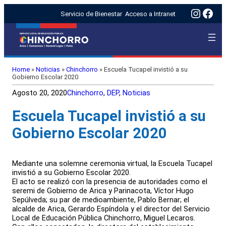
Insta
Fac
Servicio de Bienestar
Acceso a Intranet
Home
»
Noticias
»
Chinchorro
»
Escuela Tucapel invistió a su
Gobierno Escolar 2020
Agosto 20, 2020
Chinchorro
, 
DEP
, 
Noticias
Escuela Tucapel invistió a su
Gobierno Escolar 2020
Mediante una solemne ceremonia virtual, la Escuela Tucapel
invistió a su Gobierno Escolar 2020.
El acto se realizó con la presencia de autoridades como el
seremi de Gobierno de Arica y Parinacota, Víctor Hugo
Sepúlveda; su par de medioambiente, Pablo Bernar; el
alcalde de Arica, Gerardo Espíndola y el director del Servicio
Local de Educación Pública Chinchorro, Miguel Lecaros.