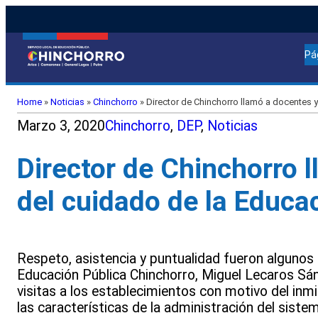
Pá
Home
»
Noticias
»
Chinchorro
»
Director de Chinchorro llamó a docentes y
Marzo 3, 2020
Chinchorro
, 
DEP
, 
Noticias
Director de Chinchorro 
del cuidado de la Educa
Respeto, asistencia y puntualidad fueron algunos 
Educación Pública Chinchorro, Miguel Lecaros Sánch
visitas a los establecimientos con motivo del inm
las características de la administración del sistem