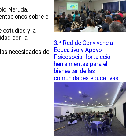
blo Neruda.
entaciones sobre el
 estudios y la
idad con la
3.ª Red de Convivencia
Educativa y Apoyo
 las necesidades de
Psicosocial fortaleció
herramientas para el
bienestar de las
comunidades educativas