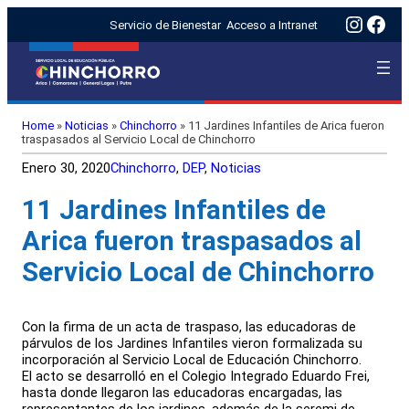
Insta
Fac
Servicio de Bienestar
Acceso a Intranet
Home
»
Noticias
»
Chinchorro
»
11 Jardines Infantiles de Arica fueron
traspasados al Servicio Local de Chinchorro
Enero 30, 2020
Chinchorro
, 
DEP
, 
Noticias
11 Jardines Infantiles de
Arica fueron traspasados al
Servicio Local de Chinchorro
Con la firma de un acta de traspaso, las educadoras de
párvulos de los Jardines Infantiles vieron formalizada su
incorporación al Servicio Local de Educación Chinchorro.
El acto se desarrolló en el Colegio Integrado Eduardo Frei,
hasta donde llegaron las educadoras encargadas, las