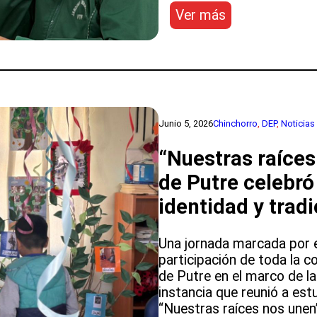
:
Ver más
Red:
convivencia
educativa
fortalece
trabajo
en
Junio 5, 2026
Chinchorro
, 
DEP
, 
Noticias
jardines
“Nuestras raíces
de Putre celebró 
identidad y trad
Una jornada marcada por el
participación de toda la c
de Putre en el marco de la
instancia que reunió a es
“Nuestras raíces nos unen”