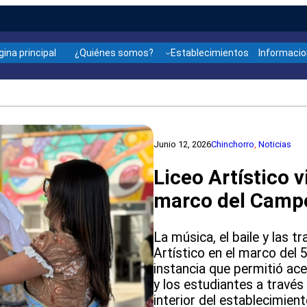
gina principal
¿Quiénes somos?
Establecimientos
Informaci
Junio 12, 2026
Chinchorro
, 
Noticias
Liceo Artístico v
marco del Camp
La música, el baile y las t
Artístico en el marco del
instancia que permitió ace
y los estudiantes a través
interior del establecimien