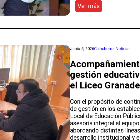
:
Ver más
“Nuestras
raíces
nos
unen”:
Liceo
Granaderos
Junio 5, 2026
Chinchorro
, 
Noticias
de
Acompañamiento 
Putre
celebró
gestión educativa
el
el Liceo Granade
Día
de
la
Con el propósito de conti
Familia
de gestión en los estableci
con
Local de Educación Públic
identidad
asesoría integral al equip
y
abordando distintas líneas
tradiciones
desarrollo institucional y 