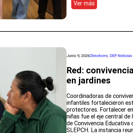
:
Ver más
Cinco
docentes
fueron
investidos
como
nuevos
integrantes
Junio 9, 2026
Chinchorro
, 
DEP
, 
Noticias
de
la
Red: convivencia
Red
Maestros
en jardines
de
Maestros
Coordinadoras de conviven
infantiles fortalecieron 
protectores. Fortalecer e
niñas fue el eje central d
de Convivencia Educativa d
SLEPCH. La instancia reun