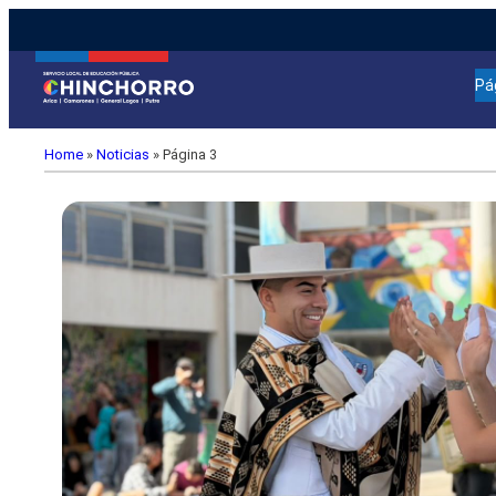
Pá
Home
»
Noticias
»
Página 3