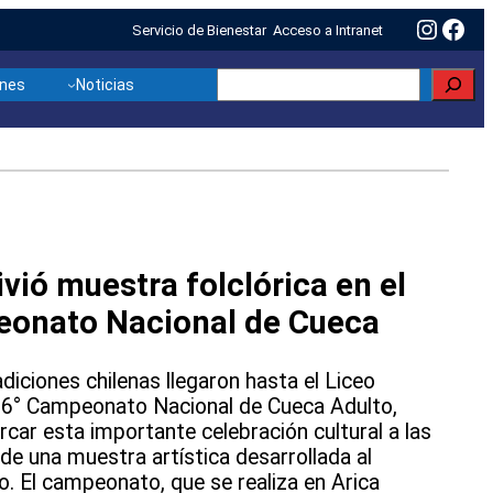
Insta
Fac
Servicio de Bienestar
Acceso a Intranet
Buscar
ones
Noticias
ivió muestra folclórica en el
eonato Nacional de Cueca
radiciones chilenas llegaron hasta el Liceo
 56° Campeonato Nacional de Cueca Adulto,
rcar esta importante celebración cultural a las
 de una muestra artística desarrollada al
to. El campeonato, que se realiza en Arica