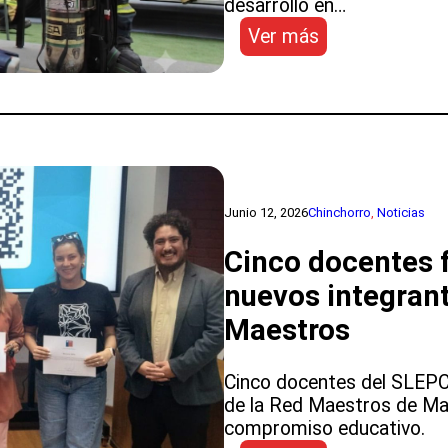
desarrolló en…
:
Ver más
Tercera
Feria
de
Seguridad
Escolar
en
Escuela
Junio 12, 2026
Chinchorro
, 
Noticias
América
Cinco docentes 
nuevos integrant
Maestros
Cinco docentes del SLEPC
de la Red Maestros de Ma
compromiso educativo.