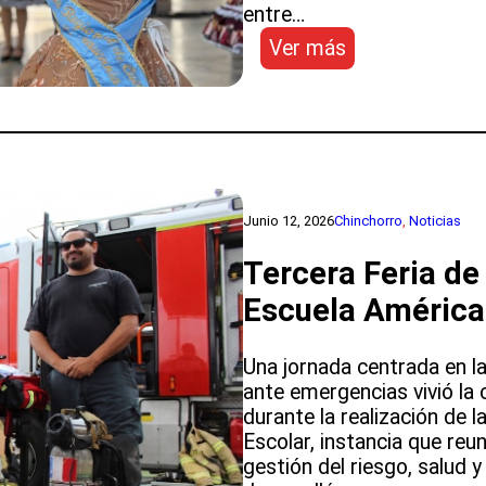
entre…
:
Ver más
Liceo
Artístico
vivió
muestra
folclórica
en
el
Junio 12, 2026
Chinchorro
, 
Noticias
marco
Tercera Feria de
del
Campeonato
Escuela América
Nacional
de
Una jornada centrada en la
Cueca
ante emergencias vivió la
durante la realización de 
Escolar, instancia que reun
gestión del riesgo, salud 