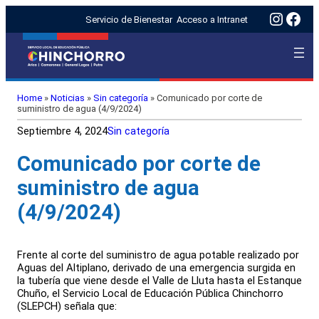
Insta
Fac
Servicio de Bienestar
Acceso a Intranet
Home
»
Noticias
»
Sin categoría
»
Comunicado por corte de
suministro de agua (4/9/2024)
Septiembre 4, 2024
Sin categoría
Comunicado por corte de
suministro de agua
(4/9/2024)
Frente al corte del suministro de agua potable realizado por
Aguas del Altiplano, derivado de una emergencia surgida en
la tubería que viene desde el Valle de Lluta hasta el Estanque
Chuño, el Servicio Local de Educación Pública Chinchorro
(SLEPCH) señala que: