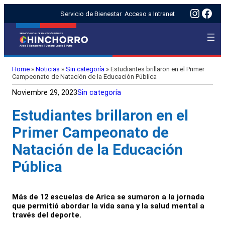
Insta
Fac
Servicio de Bienestar
Acceso a Intranet
Home
»
Noticias
»
Sin categoría
»
Estudiantes brillaron en el Primer
Campeonato de Natación de la Educación Pública
Noviembre 29, 2023
Sin categoría
Estudiantes brillaron en el
Primer Campeonato de
Natación de la Educación
Pública
Más de 12 escuelas de Arica se sumaron a la jornada
que permitió abordar la vida sana y la salud mental a
través del deporte.