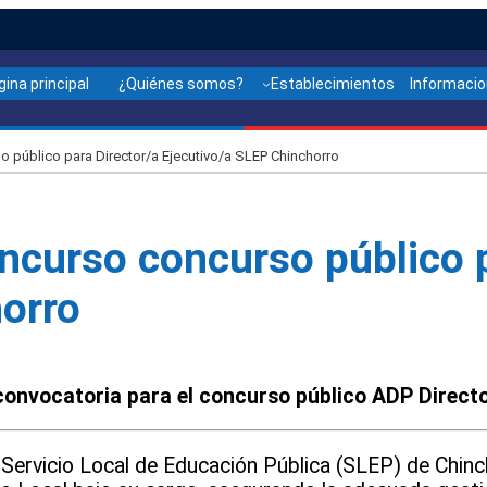
gina principal
¿Quiénes somos?
Establecimientos
Informaci
 público para Director/a Ejecutivo/a SLEP Chinchorro
ncurso concurso público p
horro
 convocatoria para el concurso público ADP Directo
el Servicio Local de Educación Pública (SLEP) de Chinc