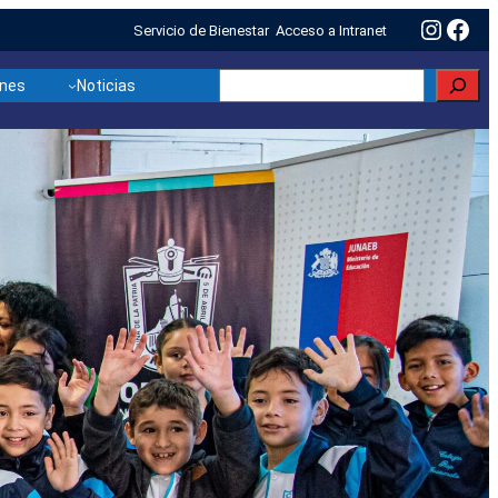
Insta
Fac
Servicio de Bienestar
Acceso a Intranet
Buscar
ones
Noticias