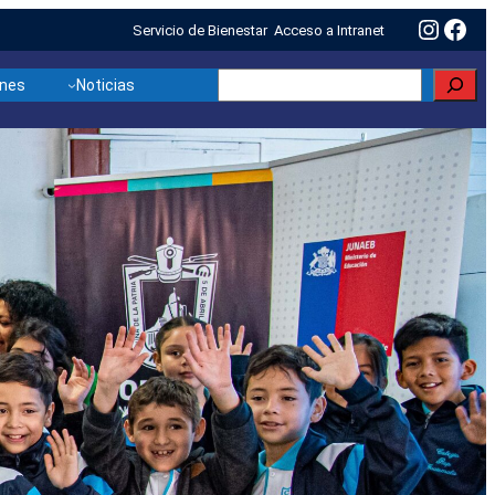
Insta
Fac
Servicio de Bienestar
Acceso a Intranet
Buscar
ones
Noticias