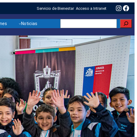
Insta
Fac
Servicio de Bienestar
Acceso a Intranet
Buscar
ones
Noticias