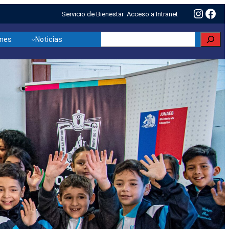
Insta
Fac
Servicio de Bienestar
Acceso a Intranet
Buscar
ones
Noticias